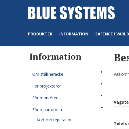
PRODUKTER
INFORMATION
SAFENCE I VÄRL
Information
Bes
Om stållineräcke
Välkomme
För projektören
För montören
Vägsta
För reparatören
Kort om reparation
Telefo