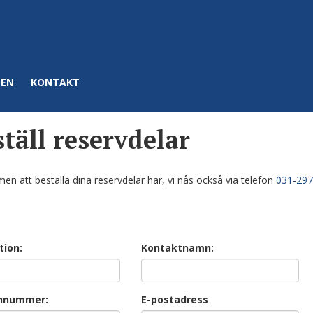
DEN
KONTAKT
täll reservdelar
n att beställa dina reservdelar här, vi nås också via telefon
031-29
tion:
Kontaktnamn:
nnummer:
E-postadress