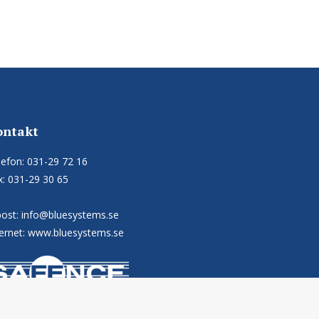
ontakt
lefon:
031-29 72 16
x:
031-29 30 65
post:
info@bluesystems.se
ternet: www.bluesystems.se