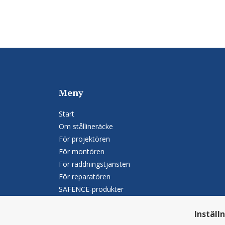
Meny
Start
Om stållineräcke
För projektören
För montören
För räddningstjänsten
För reparatören
SAFENCE-produkter
Kontakt
Inställ
Integritetspolicy