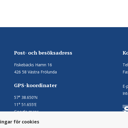
Post- och besöksadress
K
Fiskebäcks Hamn 16
Te
426 58 Västra Frölunda
Fa
GPS-koordinater
E-
In
57° 38.650’N
11° 51.655’E
Google maps
ningar för cookies